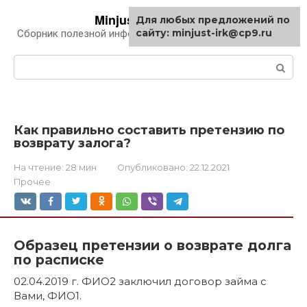
Перейти
Minjust-irk.ru
Для любых предложений по
к
сайту: minjust-irk@cp9.ru
Сборник полезной информации про автомобили
контенту
Поиск:
Как правильно составить претензию по
возврату залога?
На чтение:
28 мин
Опубликовано:
22.12.2021
Прочее
Образец претензии о возврате долга
по расписке
02.04.2019 г. ФИО2 заключил договор займа с
Вами, ФИО1.