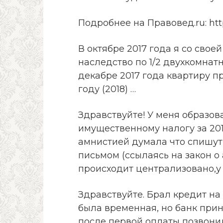
Подробнее на Правовед.ru: http
В октябре 2017 года я со свое
наследство по 1/2 двухкомнат
декабре 2017 года квартиру п
году (2018) …
Здравствуйте! У меня образов
имущественному налогу за 2013
амнистией думала что спишут,
письмом (ссылаясь на закон о 
происходит централизовано,у
Здравствуйте. Брал кредит на
была временная, но банк прин
после первой оплаты позвонил