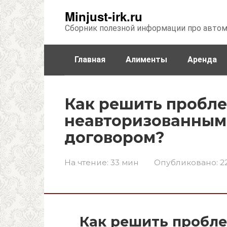
Перейти
Minjust-irk.ru
к
Сборник полезной информации про авто
контенту
Главная
Алименты
Аренда
Недвижимость
Прочее
Стра
Как решить пробле
неавторизованным
договором?
На чтение:
33 мин
Опубликовано:
2
Как решить пробл