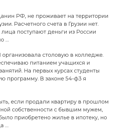
данин РФ, не проживает на территории
зии. Расчетного счета в Грузии нет.
о лица поступают деньги из России
но …
Я организовала столовую в колледже.
беспечиваю питанием учащихся и
занятий. На первых курсах студенты
ю программу. В законе 54-ф3 я
ыть, если продали квартиру в прошлом
тной собственности с бывшим мужем,
было приобретено жилье в ипотеку, но
а …