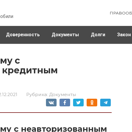
ПРАВООБ
мобили
Доверенность
Документы
Долги
Закон
ховка
Штрафы и налоги
му с
 кредитным
2.12.2021
Рубрика:
Документы
ему с неавторизованным