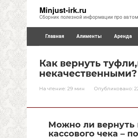
Перейти
Minjust-irk.ru
к
Сборник полезной информации про авто
контенту
Главная
Алименты
Аренда
Недвижимость
Прочее
Стра
Как вернуть туфли
некачественными?
На чтение:
29 мин
Опубликовано:
2
Можно ли вернуть 
кассового чека – 