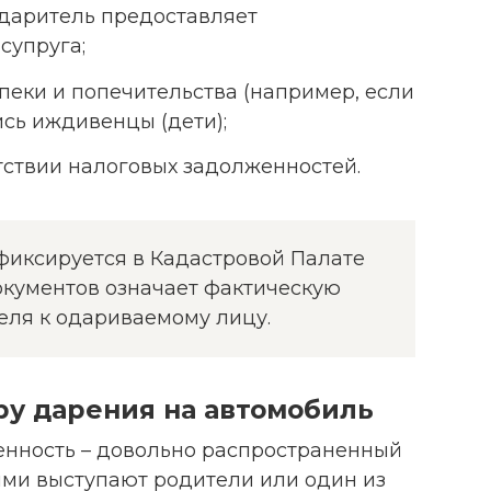
 даритель предоставляет
супруга;
пеки и попечительства (например, если
сь иждивенцы (дети);
тствии налоговых задолженностей.
фиксируется в Кадастровой Палате
окументов означает фактическую
еля к одариваемому лицу.
ру дарения на автомобиль
енность – довольно распространенный
ями выступают родители или один из