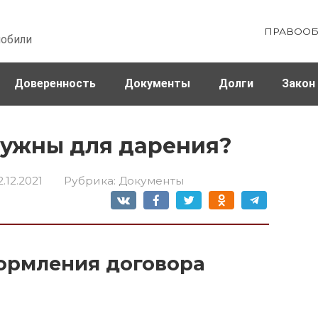
ПРАВООБ
мобили
Доверенность
Документы
Долги
Закон
ховка
Штрафы и налоги
нужны для дарения?
2.12.2021
Рубрика:
Документы
ормления договора