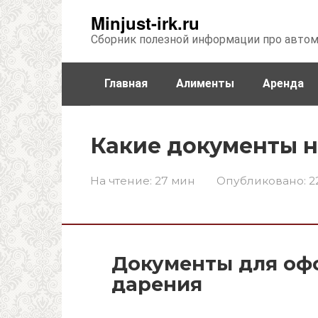
Перейти
Minjust-irk.ru
к
Сборник полезной информации про авто
контенту
Главная
Алименты
Аренда
Недвижимость
Прочее
Стра
Какие документы 
На чтение:
27 мин
Опубликовано:
2
Документы для оф
дарения