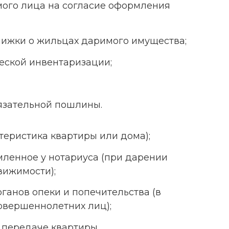
мого лица на согласие оформления
нижки о жильцах даримого имущества;
еской инвентаризации;
язательной пошлины.
теристика квартиры или дома);
мленное у нотариуса (при дарении
вижимости);
рганов опеки и попечительства (в
овершеннолетних лиц);
и передаче квартиры