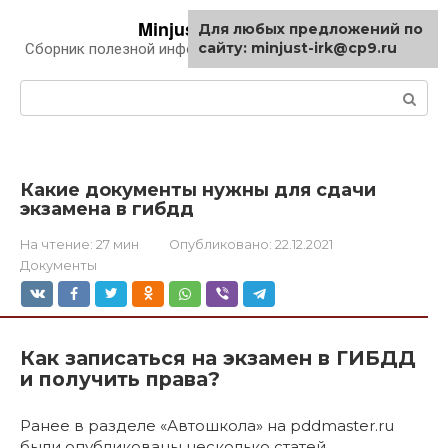
Перейти
Minjust-irk.ru
Для любых предложений по
к
сайту: minjust-irk@cp9.ru
Сборник полезной информации про автомобили
контенту
Поиск:
Какие документы нужны для сдачи
экзамена в гибдд
На чтение:
27 мин
Опубликовано:
22.12.2021
Документы
Как записаться на экзамен в ГИБДД
и получить права?
Ранее в разделе «Автошкола» на pddmaster.ru
были опубликованы несколько статей,