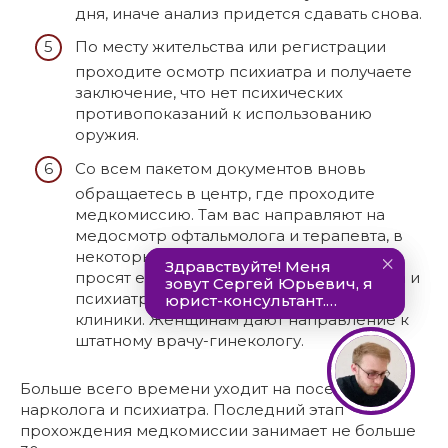
дня, иначе анализ придется сдавать снова.
По месту жительства или регистрации
проходите осмотр психиатра и получаете
заключение, что нет психических
противопоказаний к использованию
оружия.
Со всем пакетом документов вновь
обращаетесь в центр, где проходите
медкомиссию. Там вас направляют на
медосмотр офтальмолога и терапевта, в
некоторых учреждениях дополнительно
просят еще раз пройти врача-нарколога и
психиатра, которые работают в штате
клиники. Женщинам дают направление к
штатному врачу-гинекологу.
Больше всего времени уходит на посещение
нарколога и психиатра. Последний этап
прохождения медкомиссии занимает не больше