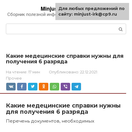
Перейти
Minjust-irk.ru
Для любых предложений по
к
сайту: minjust-irk@cp9.ru
Сборник полезной информации про автомобили
контенту
Поиск:
Какие медецинские справки нужны для
получения 6 разряда
На чтение:
17 мин
Опубликовано:
22.12.2021
Прочее
Какие медецинские справки нужны
для получения 6 разряда
Перечень документов, необходимых