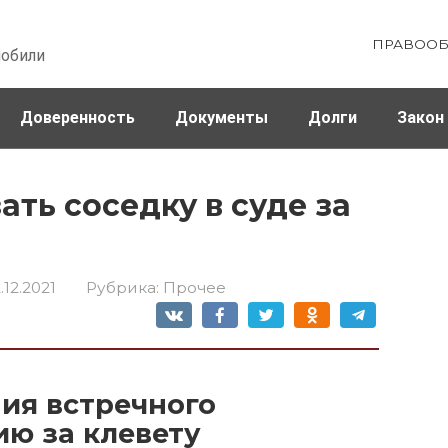
ПРАВООБ
мобили
Доверенность
Документы
Долги
Закон
ховка
Штрафы и налоги
ть соседку в суде за
.12.2021
Рубрика:
Прочее
ия встречного
ию за клевету