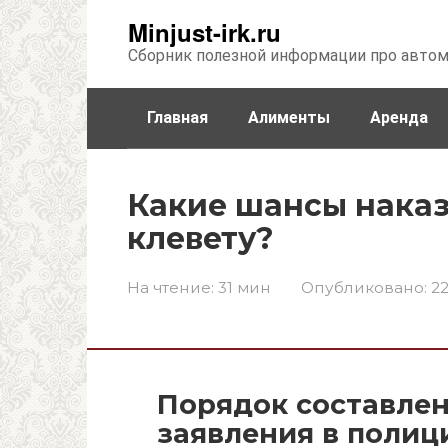
Перейти
Minjust-irk.ru
к
Сборник полезной информации про авто
контенту
Главная
Алименты
Аренда
Недвижимость
Прочее
Стра
Какие шансы наказа
клевету?
На чтение:
31 мин
Опубликовано:
22
Порядок составлен
заявления в полиц