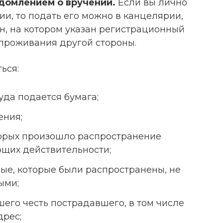
домлением о вручении.
Если вы лично
ии, то подать его можно в канцелярии,
н, на котором указан регистрационный
 проживания другой стороны.
ься:
уда подается бумага;
ения;
торых произошло распространение
ющих действительности;
ные, которые были распространены, не
ыми;
его честь пострадавшего, в том числе
дрес;