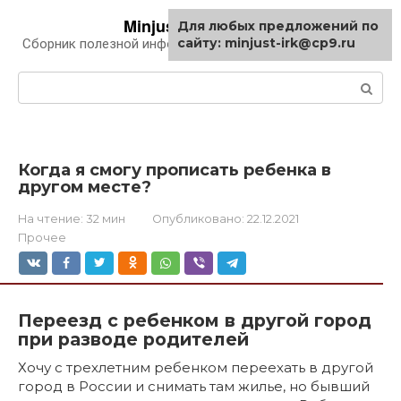
Перейти
Minjust-irk.ru
Для любых предложений по
к
сайту: minjust-irk@cp9.ru
Сборник полезной информации про автомобили
контенту
Поиск:
Когда я смогу прописать ребенка в
другом месте?
На чтение:
32 мин
Опубликовано:
22.12.2021
Прочее
Переезд с ребенком в другой город
при разводе родителей
Хочу с трехлетним ребенком переехать в другой
город в России и снимать там жилье, но бывший