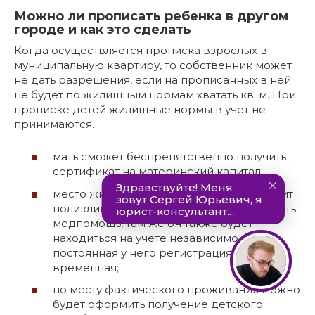
Можно ли прописать ребенка в другом
городе и как это сделать
Когда осуществляется прописка взрослых в
муниципальную квартиру, то собственник может
не дать разрешения, если на прописанных в ней
не будет по жилищным нормам хватать кв. м. При
прописке детей жилищные нормы в учет не
принимаются.
мать сможет беспрепятственно получить
сертификат на материнский капитал;
место жительства с пропиской определит
поликлинику, где ребенку будут оказывать
медпомощь, там же он также будет
находиться на учете независимо оттого,
постоянная у него регистрация или
временная;
по месту фактического проживания можно
будет оформить получение детского