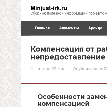
Перейти
Minjust-irk.ru
к
Сборник полезной информации про авто
контенту
Главная
Алименты
Аренда
Недвижимость
Прочее
Стра
Компенсация от ра
непредоставление
На чтение:
28 мин
Опубликовано:
2
Особенности заме
компенсацией