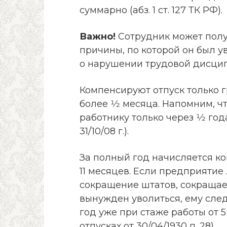
суммарно (абз. 1 ст. 127 ТК РФ).
Важно!
Сотрудник может полу
причины, по которой он был ув
о нарушении трудовой дисцип
Компенсируют отпуск только
более 1⁄2 месяца. Напомним, ч
работнику только через 1⁄2 го
31/10/08 г.).
За полный год начисляется к
11 месяцев. Если предприятие
сокращение штатов, сокращает
вынужден уволиться, ему сле
год уже при стаже работы от 5 
отпусках от 30/04/1930 п. 28).