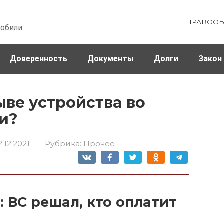
ПРАВООБ
мобили
Доверенность
Документы
Долги
Закон
ховка
Штрафы и налоги
ыве устройства во
и?
2.12.2021
Рубрика:
Прочее
 ВС решал, кто оплатит