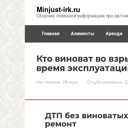
Перейти
Minjust-irk.ru
к
Сборник полезной информации про авто
контенту
Главная
Алименты
Аренда
Недвижимость
Прочее
Стра
Кто виноват во взр
время эксплуатаци
На чтение:
28 мин
Опубликовано:
2
ДТП без виноватых:
ремонт