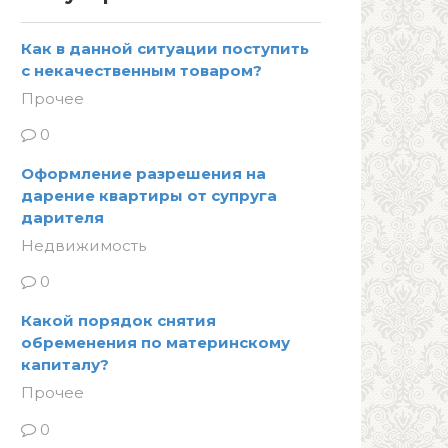
Как в данной ситуации поступить
с некачественным товаром?
Прочее
0
Оформление разрешения на
дарение квартиры от супруга
дарителя
Недвижимость
0
Какой порядок снятия
обременения по материнскому
капиталу?
Прочее
0