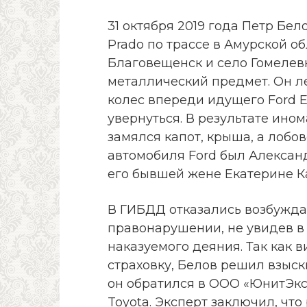
31 октября 2019 года Петр Бело
Prado по трассе в Амурской о
Благовещенск и село Гомелевк
металлический предмет. Он ле
колес впереди идущего Ford E
увернуться. В результате ино
замялся капот, крыша, а лобов
автомобиля Ford был Алексан
его бывшей жене Екатерине К
В ГИБДД отказались возбужда
правонарушении, не увидев в
наказуемого деяния. Так как 
страховку, Белов решил взыски
он обратился в ООО «ЮнитЭкс
Toyota. Эксперт заключил, что