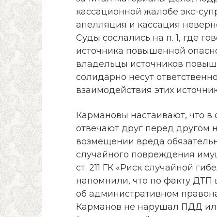
кассационной жалобе экс-супр
апелляция и кассация неверно
Суды сослались на п. 1, где г
источника повышенной опасност
владельцы источников повыше
солидарно несут ответственно
взаимодействия этих источник
Кармановы настаивают, что в
отвечают друг перед другом н
возмещении вреда обязательн
случайного повреждения имущ
ст. 211 ГК «Риск случайной ги
напомнили, что по факту ДТП
об административном правона
Карманов не нарушал ПДД ил