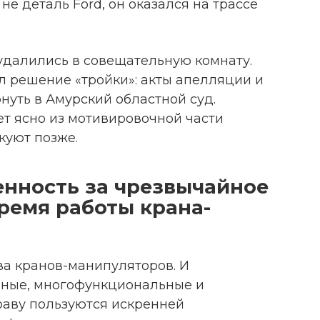
не деталь Ford, он оказался на трассе
удалились в совещательную комнату.
л решение «тройки»: акты апелляции и
рнуть в Амурский областной суд.
ет ясно из мотивировочной части
куют позже.
венность за чрезвычайное
ремя работы крана-
ва кранов-манипуляторов. И
нные, многофункциональные и
раву пользуются искренней