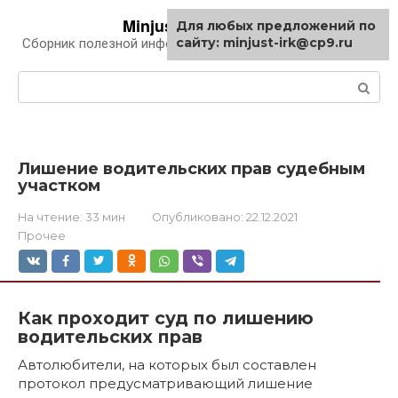
Перейти
Minjust-irk.ru
Для любых предложений по
к
сайту: minjust-irk@cp9.ru
Сборник полезной информации про автомобили
контенту
Поиск:
Лишение водительских прав судебным
участком
На чтение:
33 мин
Опубликовано:
22.12.2021
Прочее
Как проходит суд по лишению
водительских прав
Автолюбители, на которых был составлен
протокол предусматривающий лишение