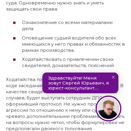
суда. Одновременно нужно знать и уметь
защищать свои права:
Ознакомление со всеми материалами
дела.
Оповещение судьей водителя обо всех
имеющихся у него правах и обязанностях в
рамках производства.
Ходатайствовать о привлечении своих
свидетелей, доказательств, пояснений.
Ходатайства подаются в письменном виде. В
ходе заседания водитель будет опрошен устно. В
качестве свидетеля обвинения, в большинстве
случаев, будет выступать сотрудник ДПС,
оформивший протокол. Не нужно проявлять
агрессии по отношению к нему или судье, это
чревато дополнительными проблемами. Отвечать
на вопросы нужно четко, чтобы формулировки не
предполагали двоякого толкования.