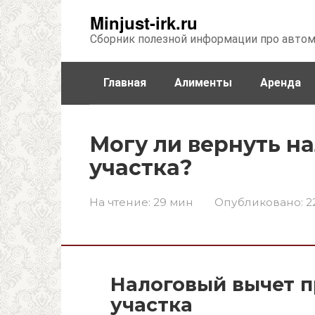
Перейти
Minjust-irk.ru
к
Сборник полезной информации про авто
контенту
Главная
Алименты
Аренда
Недвижимость
Прочее
Стра
Могу ли вернуть на
участка?
На чтение:
29 мин
Опубликовано:
2
Налоговый вычет п
участка