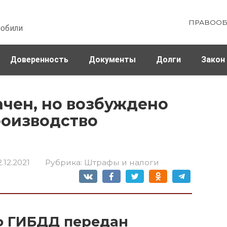
ПРАВООБ
мобили
Доверенность
Документы
Долги
Закон
ховка
Штрафы и налоги
чен, но возбуждено
роизводство
2.12.2021
Рубрика:
Штрафы и налоги
 ГИБДД передан