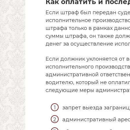
Как оплатить и посл
Если штраф был передан суд
исполнительное производство
штрафа только в рамках данно
суммы штрафа, он также дол
денег за осуществление испо
Если должник уклоняется от 
исполнительного производств
административной ответственн
водителю, который не оплати
следующие меры администрат
запрет выезда заграниц
административный арес