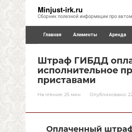
Перейти
Minjust-irk.ru
к
Сборник полезной информации про авто
контенту
Главная
Алименты
Аренда
Недвижимость
Прочее
Стра
Штраф ГИБДД опла
исполнительное п
приставами
На чтение:
25 мин
Опубликовано:
2
Оплаченный штраф