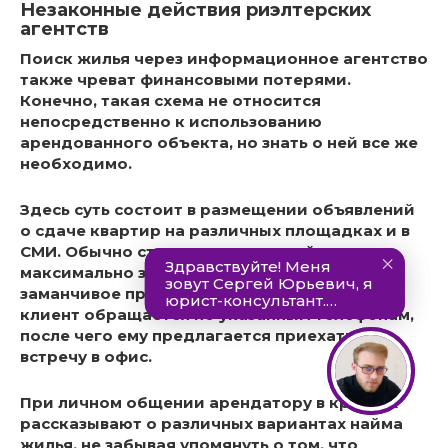
Незаконные действия риэлтерских
агентств
Поиск жилья через информационное агентство
также чреват финансовыми потерями.
Конечно, такая схема не относится
непосредственно к использованию
арендованного объекта, но знать о ней все же
необходимо.
Здесь суть состоит в размещении объявлений
о сдаче квартир на различных площадках и в
СМИ. Обычно стоимость арендной платы
максимально занижена. Попавшись на столь
заманчивое предложение, потенциальный
клиент обращается по указанным телефонам,
после чего ему предлагается приехать на
встречу в офис.
При личном общении арендатору в красках
рассказывают о различных вариантах найма
жилья, не забывая упомянуть о том, что