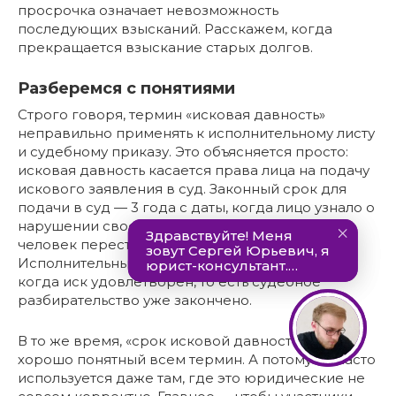
просрочка означает невозможность
последующих взысканий. Расскажем, когда
прекращается взыскание старых долгов.
Разберемся с понятиями
Строго говоря, термин «исковая давность»
неправильно применять к исполнительному листу
и судебному приказу. Это объясняется просто:
исковая давность касается права лица на подачу
искового заявления в суд. Законный срок для
подачи в суд — 3 года с даты, когда лицо узнало о
нарушении своего права. Например, когда
человек перестал платить кредит.
Исполнительный лист или приказ суд выдает,
когда иск удовлетворен, то есть судебное
разбирательство уже закончено.
В то же время, «срок исковой давности» —
хорошо понятный всем термин. А потому он часто
используется даже там, где это юридические не