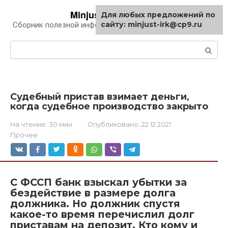
Перейти
Minjust-irk.ru
Для любых предложений по
к
сайту: minjust-irk@cp9.ru
Сборник полезной информации про автомобили
контенту
Поиск:
Судебный пристав взимает деньги,
когда судебное производство закрыто
На чтение:
30 мин
Опубликовано:
22.12.2021
Прочее
С ФССП банк взыскал убытки за
бездействие в размере долга
должника. Но должник спустя
какое-то время перечислил долг
приставам на депозит. Кто кому и