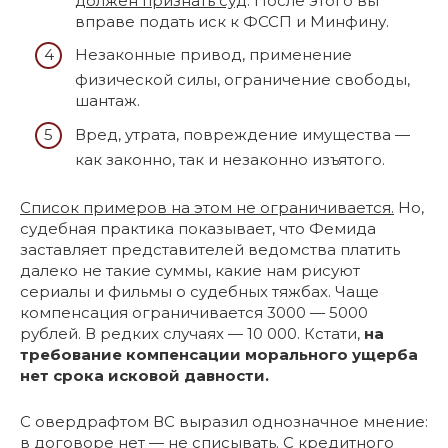
должен признать суд
. После этого вы
вправе подать иск к ФССП и Минфину.
Незаконные привод, применение
физической силы, ограничение свободы,
шантаж.
Вред, утрата, повреждение имущества —
как законно, так и незаконно изъятого.
Список примеров на этом не ограничивается.
Но,
судебная практика показывает, что Фемида
заставляет представителей ведомства платить
далеко не такие суммы, какие нам рисуют
сериалы и фильмы о судебных тяжбах. Чаще
компенсация ограничивается 3000 — 5000
рублей. В редких случаях — 10 000. Кстати,
на
требование компенсации морального ущерба
нет срока исковой давности.
С овердрафтом ВС выразил однозначное мнение:
в договоре нет — не списывать. С кредитного