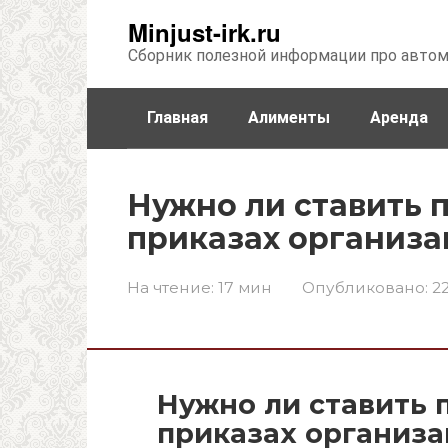
Перейти
Minjust-irk.ru
к
Сборник полезной информации про авто
контенту
Главная
Алименты
Аренда
Недвижимость
Прочее
Стра
Нужно ли ставить 
приказах организ
На чтение:
17 мин
Опубликовано:
22
Нужно ли ставить 
приказах организ