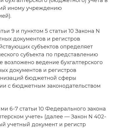
и бухгалтерского (бюджетного) учета в
чий иному учреждению
ей).
тьи 9 и пунктом 5 статьи 10 Закона N
ных документов и регистров
яйствующих субъектов определяет
ческого субъекта по представлению
ое возложено ведение бухгалтерского
ных документов и регистров
ганизаций бюджетной сферы
вии с бюджетным законодательством
ами 6-7 статьи 10 Федерального закона
алтерском учете» (далее — Закон N 402-
ый учетный документ и регистр