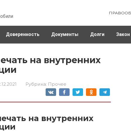
ПРАВООБ
мобили
Доверенность
Документы
Долги
Закон
ховка
Штрафы и налоги
печать на внутренних
ации
.12.2021
Рубрика:
Прочее
печать на внутренних
ации