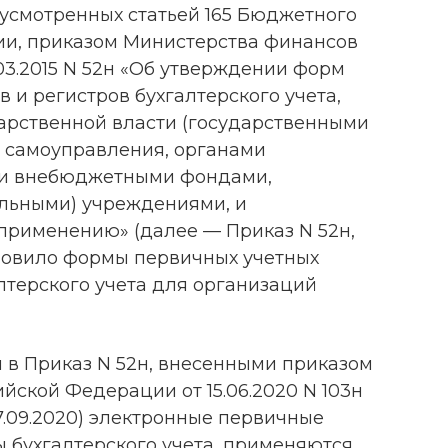
усмотренных статьей 165 Бюджетного
ии, приказом Министерства финансов
03.2015 N 52н «Об утверждении форм
 и регистров бухгалтерского учета,
арственной власти (государственными
о самоуправления, органами
ми внебюджетными фондами,
льными) учреждениями, и
 применению» (далее — Приказ N 52н,
новило формы первичных учетных
лтерского учета для организаций
 в Приказ N 52н, внесенными приказом
ской Федерации от 15.06.2020 N 103н
7.09.2020) электронные первичные
 бухгалтерского учета, применяются