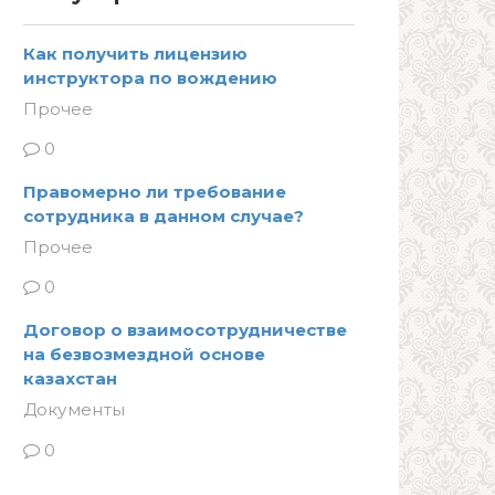
Как получить лицензию
инструктора по вождению
Прочее
0
Правомерно ли требование
сотрудника в данном случае?
Прочее
0
Договор о взаимосотрудничестве
на безвозмездной основе
казахстан
Документы
0