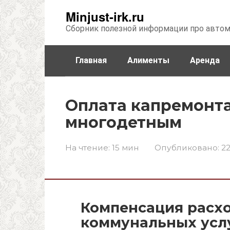
Перейти
Minjust-irk.ru
к
Сборник полезной информации про авто
контенту
Главная
Алименты
Аренда
Недвижимость
Прочее
Стра
Оплата капремонт
многодетным
На чтение:
15 мин
Опубликовано:
22
Компенсация расхо
коммунальных усл