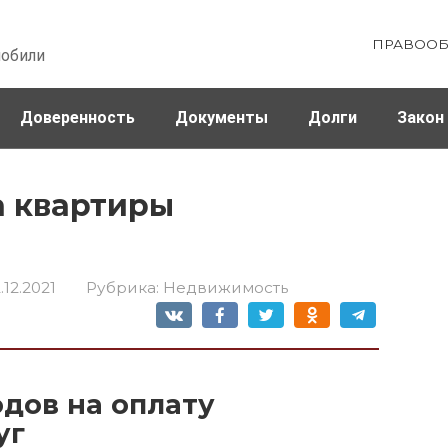
ПРАВООБ
мобили
Доверенность
Документы
Долги
Закон
ховка
Штрафы и налоги
а квартиры
.12.2021
Рубрика:
Недвижимость
дов на оплату
уг