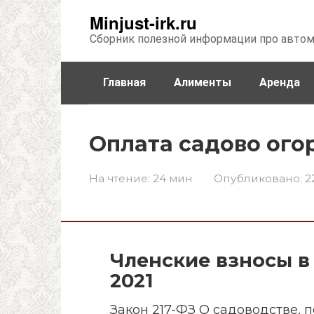
Перейти
Minjust-irk.ru
к
Сборник полезной информации про авто
контенту
Главная
Алименты
Аренда
Недвижимость
Прочее
Стра
Оплата садово ого
На чтение:
24 мин
Опубликовано:
2
Членские взносы в
2021
Закон 217-ФЗ О садоводстве, 