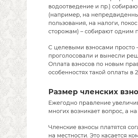
водоотведение и пр.) собира
(например, на непредвиденн
пользования, на налоги, поко
сторожам) – собирают одним п
С целевыми взносами просто 
проголосовали и вынесли реше
Оплата взносов по новым прав
особенностях такой оплаты в 2
Размер членских взн
Ежегодно правление увеличива
многих возникает вопрос, а н
Членские взносы платятся сог
на местности. Это касается к