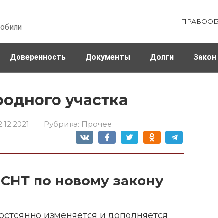
ПРАВООБ
мобили
Доверенность
Документы
Долги
Закон
ховка
Штрафы и налоги
родного участка
2.12.2021
Рубрика:
Прочее
 СНТ по новому закону
постоянно изменяется и дополняется