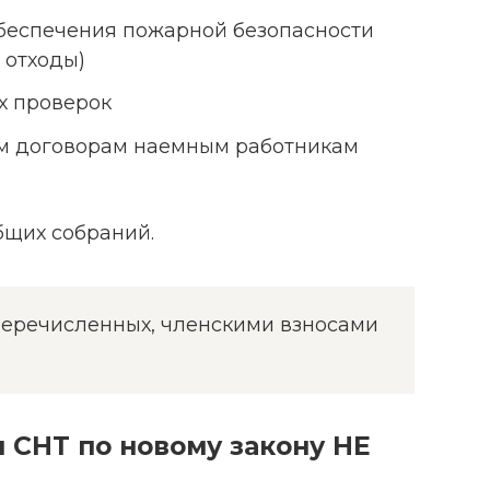
обеспечения пожарной безопасности
 отходы)
х проверок
ым договорам наемным работникам
щих собраний.
еречисленных, членскими взносами
м СНТ по новому закону НЕ