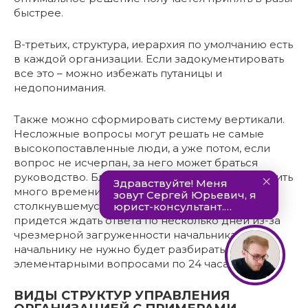
быстрее.
В-третьих, структура, иерархия по умолчанию есть
в каждой организации. Если задокументировать
все это – можно избежать путаницы и
недопонимания.
Также можно сформировать систему вертикали.
Несложные вопросы могут решать не самые
высокопоставленные люди, а уже потом, если
вопрос не исчерпан, за него может браться
руководство. Благодаря этому можно сэкономить
много времени, причем всем, ведь человеку,
столкнувшемуся с той или иной проблемой, не
придется ждать ответа по несколько дней из-за
чрезмерной загруженности начальника, а
начальнику не нужно будет разбираться с
элементарными вопросами по 24 часа в сутки.
ВИДЫ СТРУКТУР УПРАВЛЕНИЯ