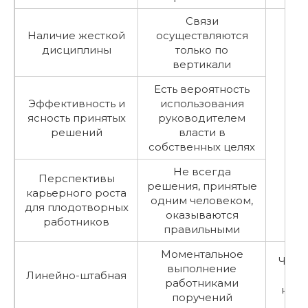
Связи
Наличие жесткой
осуществляются
дисциплины
только по
вертикали
Есть вероятность
Эффективность и
использования
ясность принятых
руководителем
решений
власти в
собственных целях
Не всегда
Перспективы
решения, принятые
карьерного роста
одним человеком,
для плодотворных
оказываются
работников
правильными
Моментальное
Част
выполнение
Линейно-штабная
р
работниками
нед
поручений