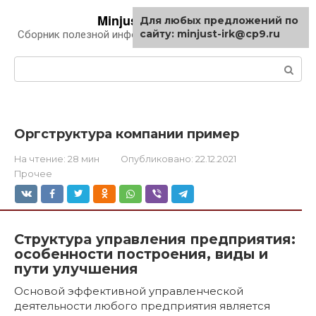
Перейти
Minjust-irk.ru
Для любых предложений по
к
сайту: minjust-irk@cp9.ru
Сборник полезной информации про автомобили
контенту
Поиск:
Оргструктура компании пример
На чтение:
28 мин
Опубликовано:
22.12.2021
Прочее
Структура управления предприятия:
особенности построения, виды и
пути улучшения
Основой эффективной управленческой
деятельности любого предприятия является