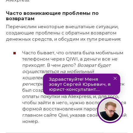
Часто возникающие проблемы по
возвратам
Перечислим некоторые внештатные ситуации,
создающие проблемы с обратным возвратом
денежных средств, и обсудим их пути решения:
Часто бывает, что оплата была мобильным
телефоном через QIWI, а деньги все не
приходят. В чем дело?
Возврат будет
осуществляться на мобильный
кошелек
QIWI, даже если Вы не
регистрировались в этой системе
. Кошелек
был создан автоматически во время
оплаты покупки на Aliexpress, и, для того,
чтобы зайти в него, нужно воспользоваться
формой восстановления пароля на
главном сайте Qiwi, указав свой мобильный
номер.