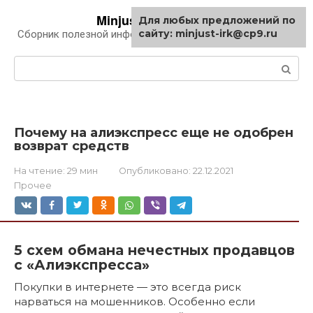
Перейти
Minjust-irk.ru
Для любых предложений по
к
сайту: minjust-irk@cp9.ru
Сборник полезной информации про автомобили
контенту
Поиск:
Почему на алиэкспресс еще не одобрен
возврат средств
На чтение:
29 мин
Опубликовано:
22.12.2021
Прочее
5 схем обмана нечестных продавцов
с «Алиэкспресса»
Покупки в интернете — это всегда риск
нарваться на мошенников. Особенно если