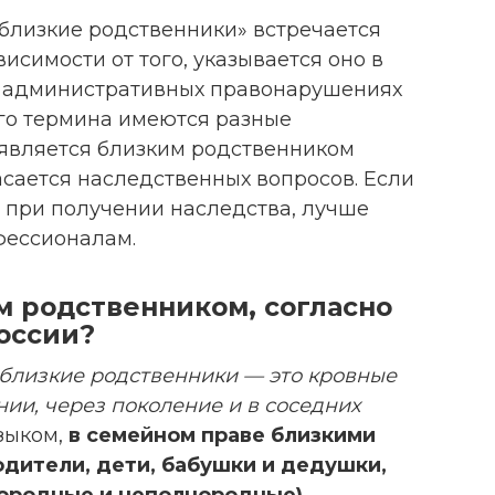
«близкие родственники» встречается
висимости от того, указывается оно в
б административных правонарушениях
ого термина имеются разные
о является близким родственником
асается наследственных вопросов. Если
и при получении наследства, лучше
фессионалам.
м родственником, согласно
оссии?
о близкие родственники — это кровные
ии, через поколение и в соседних
зыком,
в семейном праве близкими
дители, дети, бабушки и дедушки,
нородные и неполнородные).