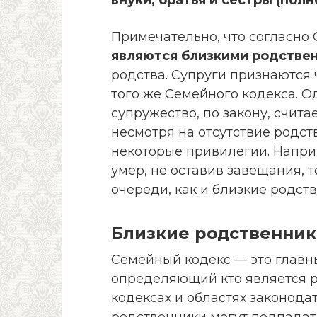
Примечательно, что согласно
являются близкими родстве
родства. Супруги признаются 
того же Семейного кодекса. 
супружество, по закону, счит
несмотря на отсутствие родст
некоторые привилегии. Наприм
умер, не оставив завещания, 
очереди, как и близкие родст
Близкие родственники
Семейный кодекс — это главн
определяющий кто является р
кодексах и областях законода
родственники могут подпадать 