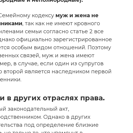
 Семейному кодексу
муж и жена не
нниками
, так как не имеют кровного
членами семьи согласно статье 2 все
Однако официально зарегистрированное
ается особым видом отношений. Поэтому
венных связей, муж и жена имеют
ер, в случае, если один из супругов
то второй является наследником первой
венники.
 в других отраслях права.
ый законодательный акт,
одственником. Однако в других
тельства под определение близкие
не только те, кто упомянут в