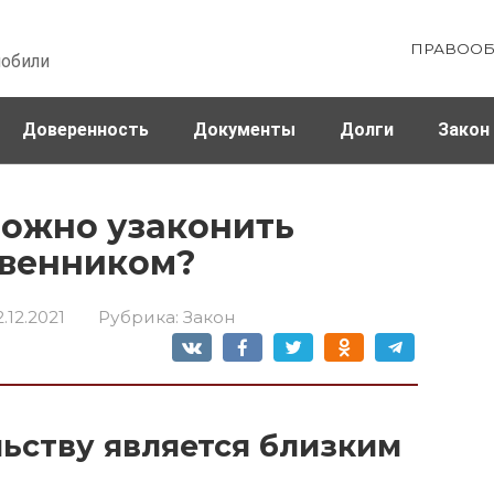
ПРАВООБ
мобили
Доверенность
Документы
Долги
Закон
ховка
Штрафы и налоги
можно узаконить
твенником?
2.12.2021
Рубрика:
Закон
льству является близким