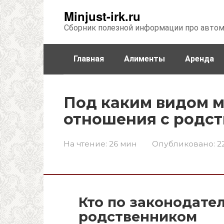
Перейти
Minjust-irk.ru
к
Сборник полезной информации про авто
контенту
Главная
Алименты
Аренда
Недвижимость
Прочее
Стра
Под каким видом 
отношения с родс
На чтение:
26 мин
Опубликовано:
2
Кто по законодате
родственником