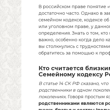
В российском праве понятие 
достаточно часто. Однако в за
семейном кодексе, кодексе о
или уголовном праве, у данн
определения. Знать о том, кт
важно, особенно когда дело к
вы столкнулись с трудностям
обратитесь за помощью к про
Кто считается близки
Семейному кодексу Р
В статье 14 СК РФ сказано, чт
родственники в одном поколен
поколениях.
Говоря простым я
родственниками являются ро
внуки, братья и сестры (пол