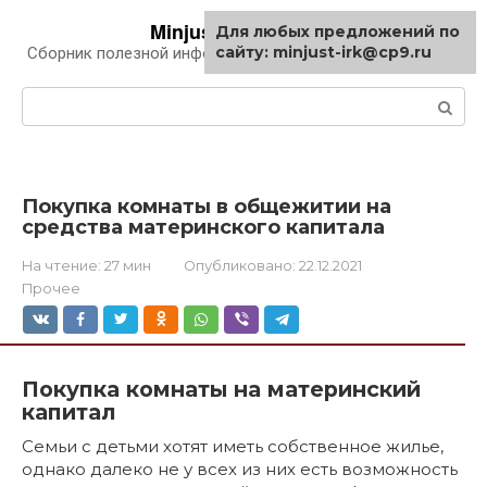
Перейти
Minjust-irk.ru
Для любых предложений по
к
сайту: minjust-irk@cp9.ru
Сборник полезной информации про автомобили
контенту
Поиск:
Покупка комнаты в общежитии на
средства материнского капитала
На чтение:
27 мин
Опубликовано:
22.12.2021
Прочее
Покупка комнаты на материнский
капитал
Семьи с детьми хотят иметь собственное жилье,
однако далеко не у всех из них есть возможность