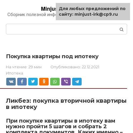
Перейти
Minjust-irk.ru
Для любых предложений по
к
сайту: minjust-irk@cp9.ru
Сборник полезной информации про автомобили
контенту
Поиск:
Покупка квартиры под ипотеку
На чтение:
29 мин
Опубликовано:
22.12.2021
Ипотека
Ликбез: покупка вторичной квартиры
в ипотеку
При покупке квартиры в ипотеку вам
нужно пройти 5 шагов и собрать 2
комплекта документов. Каких именно –