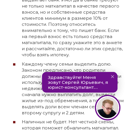
не только маткапитал в качестве первого
взноса, но и собственные средства
клиентов минимум в размере 10% от
стоимости. Поэтому относитесь
внимательно к тому, что пишет банк. Если
на первый взнос есть только средства
маткапитала, то сразу укажите это в анкете
и рассчитайте, достаточно ли этих средств,
чтобы взять ипотеку.
Каждому члену семьи выделить долю.
Законом предписано, что родители
должны выделить своим детям доли, если
используют маткапитал на приобретение
недвижимости. Но в случае с ипотекой
сначала нужно выплатить долг, вывести
жилье из-под обременения, а только потом
выделять доли всем членам семьи –
второму супругу и 2 детям.
Наличных не будет. Нет честной схемы,
которая поможет обналичить маткапитал.