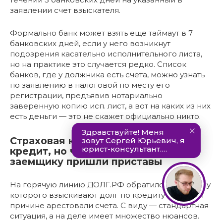
заявлении счет взыскателя.
Формально банк может взять еще таймаут в 7
банковских дней, если у него возникнут
подозрения касательно исполнительного листа,
но на практике это случается редко. Список
банков, где у должника есть счета, можно узнать
по заявлению в налоговой по месту его
регистрации, предъявив нотариально
заверенную копию исп. лист, а вот на каких из них
есть деньги — это не скажет официально никто.
Страховая компания погасила
кредит, но через восемь лет к
заемщику пришли приставы
На горячую линию ДОЛГ.РФ обратился человек, у
которого взыскивают долг по кредиту и по этой
причине арестовали счета. С виду — стандартная
ситуация, а на деле имеет множество нюансов.