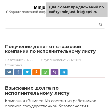
Перейти
Minjust-irk.ru
Для любых предложений по
к
сайту: minjust-irk@cp9.ru
Сборник полезной информации про автомобили
контенту
Поиск:
Получение денег от страховой
компании по исполнительному листу
На чтение:
21 мин
Опубликовано:
22.12.2021
Страховка
Взыскание долга по
исполнительному листу
Компания «Вымпел-М» состоит из работников
органов государственной безопасности и