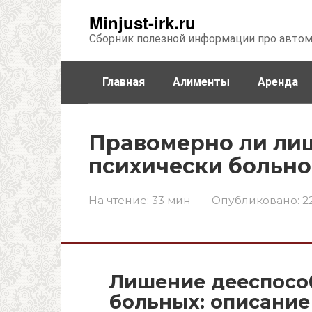
Перейти
Minjust-irk.ru
к
Сборник полезной информации про авто
контенту
Главная
Алименты
Аренда
Недвижимость
Прочее
Стра
Правомерно ли ли
психически больно
На чтение:
33 мин
Опубликовано:
2
Лишение дееспосо
больных: описани