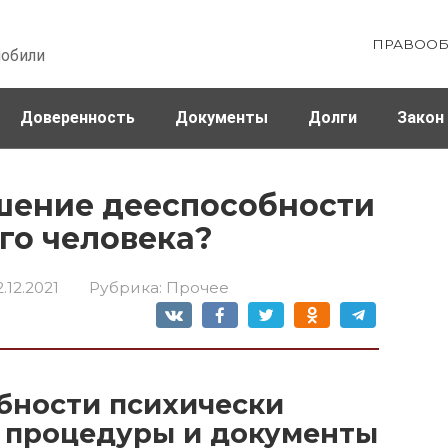
ПРАВООБ
мобили
Доверенность
Документы
Долги
Закон
ховка
Штрафы и налоги
шение дееспособности
го человека?
2.12.2021
Рубрика:
Прочее
бности психически
е процедуры и документы