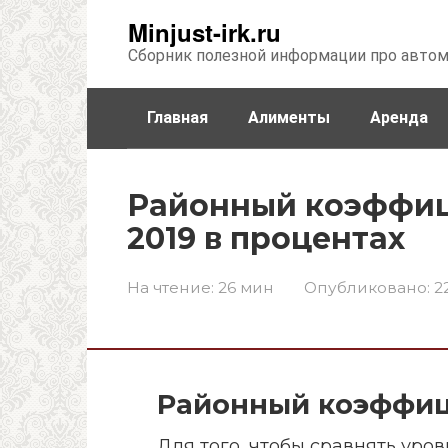
Перейти
Minjust-irk.ru
к
Сборник полезной информации про авто
контенту
Главная
Алименты
Аренда
Недвижимость
Прочее
Стра
Районный коэффиц
2019 в процентах
На чтение:
26 мин
Опубликовано:
2
Районный коэффиц
Для того, чтобы сравнять уро