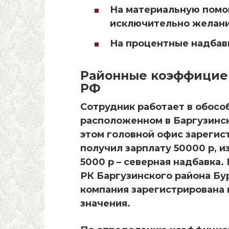
На материальную помощ
исключительно желани
На процентные надбавк
Районные коэффициен
РФ
Сотрудник работает в обос
расположенном в Баргузинск
этом головной офис зарегис
получил зарплату 50000 р, и
5000 р – северная надбавка.
РК Баргузинского района Буря
компания зарегистрирована 
значения.