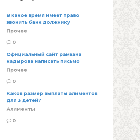
В какое время имеет право
звонить банк должнику
Прочее
0
Официальный сайт рамзана
кадырова написать письмо
Прочее
0
Каков размер выплаты алиментов
для 3 детей?
Алименты
0