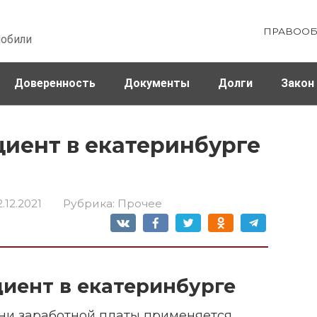
ПРАВООБ
мобили
Доверенность
Документы
Долги
Закон
ховка
Штрафы и налоги
иент в екатеринбурге
2.12.2021
Рубрика:
Прочее
иент в екатеринбурге
вни заработной платы применяется