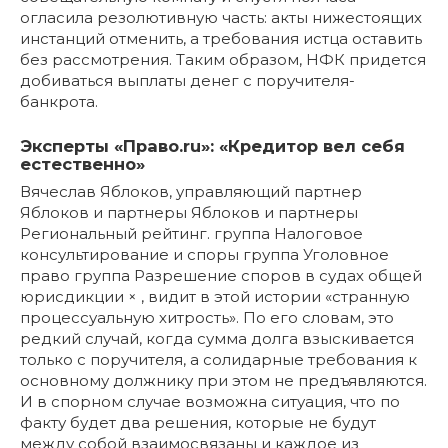
огласила резолютивную часть: акты нижестоящих
инстанций отменить, а требования истца оставить
без рассмотрения. Таким образом, НФК придется
добиваться выплаты денег с поручителя-
банкрота.
Эксперты «Право.ru»: «Кредитор вел себя
естественно»
Вячеслав Яблоков, управляющий партнер
Яблоков и партнеры Яблоков и партнеры
Региональный рейтинг. группа Налоговое
консультирование и споры группа Уголовное
право группа Разрешение споров в судах общей
юрисдикции × , видит в этой истории «странную
процессуальную хитрость». По его словам, это
редкий случай, когда сумма долга взыскивается
только с поручителя, а солидарные требования к
основному должнику при этом не предъявляются.
И в спорном случае возможна ситуация, что по
факту будет два решения, которые не будут
между собой взаимосвязаны и каждое из