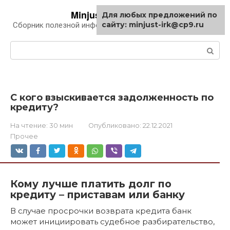
Перейти
Minjust-irk.ru
Для любых предложений по
к
сайту: minjust-irk@cp9.ru
Сборник полезной информации про автомобили
контенту
Поиск:
С кого взыскивается задолженность по
кредиту?
На чтение:
30 мин
Опубликовано:
22.12.2021
Прочее
Кому лучше платить долг по
кредиту – приставам или банку
В случае просрочки возврата кредита банк
может инициировать судебное разбирательство,