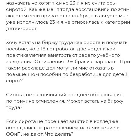
назначать не хотят т.к.мне 23 и я не считаюсь
сиротой. Как же меня тогда восстановили по этим
люготам если приказ от сентября, а в августе мне
уже исполнилось 23 и я не относилась к категории
детей-сирот.
Хочу встать на биржу труда как сирота и получать
пособие, но в 18 лет работал две недели как
практика/летняя занятость от своего учебного
заведения. Отчисления 13% брали с зарплаты. При
таком раскладе дел могут ли мне отказать в
повышенном пособии по безработице для детей
сирот?
Сирота, не закончивший среднее образование,
по причине отчисления. Может встать на биржу
труда?
Если сирота не посещает занятия в колледже,
обращались за разрешением на отчисление в
ООиП, не дают. Что делать?