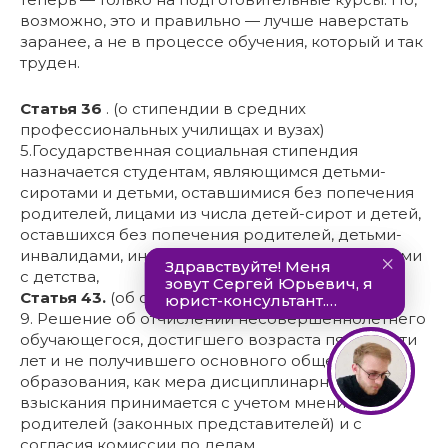
возможно, это и правильно — лучше наверстать
заранее, а не в процессе обучения, который и так
труден.
Статья 36
. (о стипендии в средних
профессиональных училищах и вузах)
5.Государственная социальная стипендия
назначается студентам, являющимся детьми-
сиротами и детьми, оставшимися без попечения
родителей, лицами из числа детей-сирот и детей,
оставшихся без попечения родителей, детьми-
инвалидами, инвалидами I и II групп, инвалидами
с детства,
Статья 43.
(об отчислении из школы и т.п.)
9. Решение об отчислении несовершеннолетнего
обучающегося, достигшего возраста пятнадцати
лет и не получившего основного общего
образования, как мера дисциплинарного
взыскания принимается с учетом мнения его
родителей (законных представителей) и с
согласия комиссии по делам