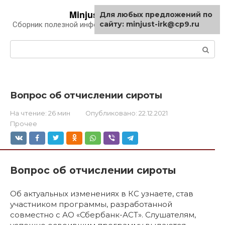
Перейти
Minjust-irk.ru
Для любых предложений по
к
сайту: minjust-irk@cp9.ru
Сборник полезной информации про автомобили
контенту
Поиск:
Вопрос об отчислении сироты
На чтение:
26 мин
Опубликовано:
22.12.2021
Прочее
Вопрос об отчислении сироты
Об актуальных изменениях в КС узнаете, став
участником программы, разработанной
совместно с АО «Сбербанк-АСТ». Слушателям,