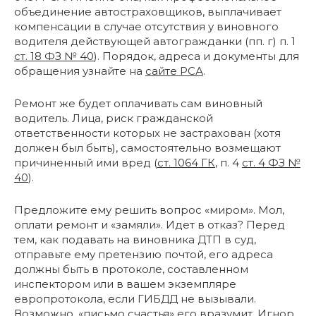
объединение автостраховщиков, выплачивает
компенсации в случае отсутствия у виновного
водителя действующей автогражданки (пп. г) п. 1
ст. 18 ФЗ № 40
). Порядок, адреса и документы для
обращения узнайте на
сайте РСА
.
Ремонт же будет оплачивать сам виновный
водитель. Лица, риск гражданской
ответственности которых не застрахован (хотя
должен был быть), самостоятельно возмещают
причиненный ими вред (
ст. 1064 ГК
, п. 4
ст. 4 ФЗ №
40
).
Предложите ему решить вопрос «миром». Мол,
оплати ремонт и «замяли». Идет в отказ? Перед
тем, как подавать на виновника ДТП в суд,
отправьте ему претензию почтой, его адреса
должны быть в протоколе, составленном
инспектором или в вашем экземпляре
европротокола, если ГИБДД не вызывали.
Возможно, «письмо счастья» его вразумит. Игнор