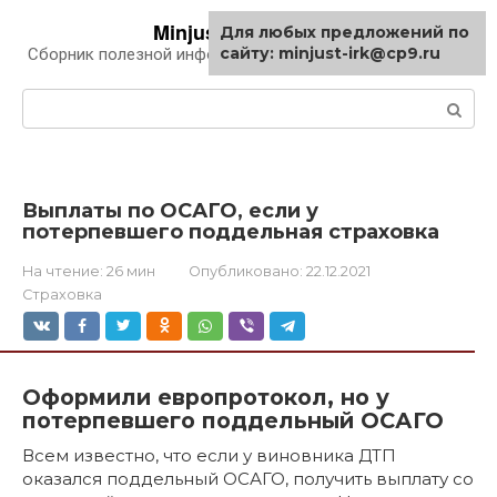
Перейти
Minjust-irk.ru
Для любых предложений по
к
сайту: minjust-irk@cp9.ru
Сборник полезной информации про автомобили
контенту
Поиск:
Выплаты по ОСАГО, если у
потерпевшего поддельная страховка
На чтение:
26 мин
Опубликовано:
22.12.2021
Страховка
Оформили европротокол, но у
потерпевшего поддельный ОСАГО
Всем известно, что если у виновника ДТП
оказался поддельный ОСАГО, получить выплату со