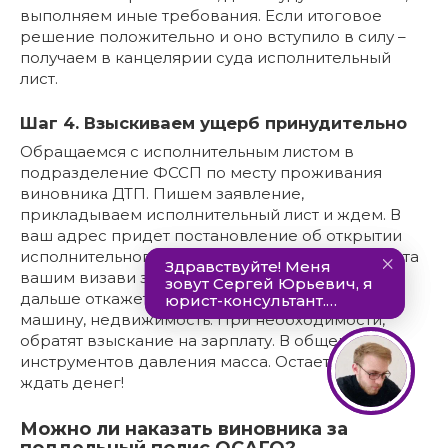
выполняем иные требования. Если итоговое
решение положительно и оно вступило в силу –
получаем в канцелярии суда исполнительный
лист.
Шаг 4. Взыскиваем ущерб принудительно
Обращаемся с исполнительным листом в
подразделение ФССП по месту проживания
виновника ДТП. Пишем заявление,
прикладываем исполнительный лист и ждем. В
ваш адрес придет постановление об открытии
исполнительного производства. С этого момента
вашим визави займутся приставы. Если он и
дальше откажется платить, ему арестуют счета,
машину, недвижимость. При необходимости,
обратят взыскание на зарплату. В общем,
инструментов давления масса. Остается только
ждать денег!
Можно ли наказать виновника за
поддельный полис ОСАГО?