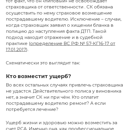
тот факт, что он «липовый» не освобождает
страховщика от ответственности . СК обязана
осуществить по нему страховое возмещение
пострадавшему водителю. Исключение – случаи,
когда страховщик заявил о хищении бланка в
полицию до наступления факта ДТП. Такой
подход находит отражение и в судебной
практике (
определение ВС РФ № 57-КГ16-17 от
17.01.2017
).
Схематически это выглядит так:
Кто возместит ущерб?
Во всех остальных случаях привлечь страховщика
не удастся. Действительного полиса у виновника
нет, а значит СК ни при чём. Кто оплатит
пострадавшему водителю ремонт? А если
потребуется лечение?
Ущерб жизни и здоровью можно возместить за
счет РСА. Именно она, как профессиональное