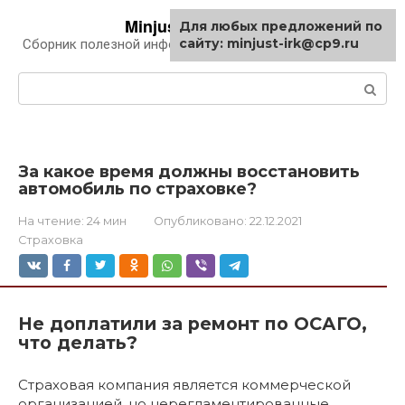
Перейти
Minjust-irk.ru
Для любых предложений по
к
сайту: minjust-irk@cp9.ru
Сборник полезной информации про автомобили
контенту
Поиск:
За какое время должны восстановить
автомобиль по страховке?
На чтение:
24 мин
Опубликовано:
22.12.2021
Страховка
Не доплатили за ремонт по ОСАГО,
что делать?
Страховая компания является коммерческой
организацией, но нерегламентированные