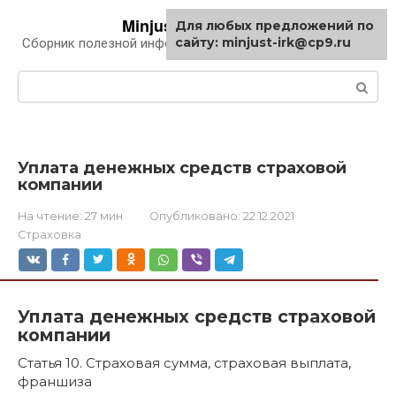
Перейти
Minjust-irk.ru
Для любых предложений по
к
сайту: minjust-irk@cp9.ru
Сборник полезной информации про автомобили
контенту
Поиск:
Уплата денежных средств страховой
компании
На чтение:
27 мин
Опубликовано:
22.12.2021
Страховка
Уплата денежных средств страховой
компании
Статья 10. Страховая сумма, страховая выплата,
франшиза