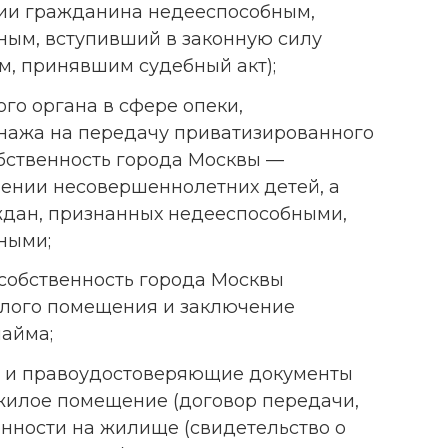
нии гражданина недееспособным,
ным, вступивший в законную силу
ом, принявшим судебный акт);
го органа в сфере опеки,
онажа на передачу приватизированного
бственность города Москвы —
шении несовершеннолетних детей, а
ждан, признанных недееспособными,
ными;
 собственность города Москвы
лого помещения и заключение
найма;
 и правоудостоверяющие документы
жилое помещение (договор передачи,
енности на жилище (свидетельство о