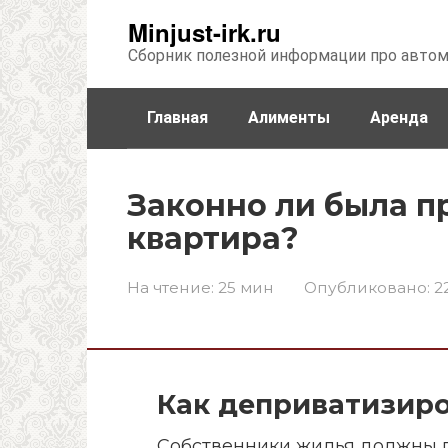
Перейти
Minjust-irk.ru
к
Сборник полезной информации про авто
контенту
Главная
Алименты
Аренда
Недвижимость
Прочее
Стра
Законно ли была п
квартира?
На чтение:
25 мин
Опубликовано:
2
Как деприватизир
Собственники жилья должны п