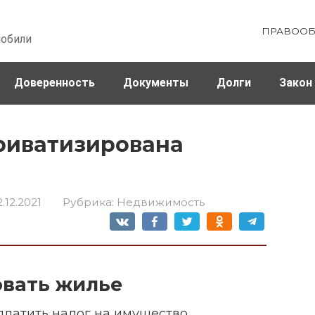
ПРАВООБ
мобили
Доверенность
Документы
Долги
Закон
ховка
Штрафы и налоги
риватизирована
2.12.2021
Рубрика:
Недвижимость
овать жилье
латить налог на имущество,