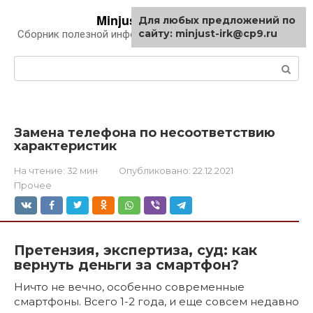
Перейти
Minjust-irk.ru
Для любых предложений по
к
сайту: minjust-irk@cp9.ru
Сборник полезной информации про автомобили
контенту
Поиск:
Замена телефона по несоответствию
характеристик
На чтение:
32 мин
Опубликовано:
22.12.2021
Прочее
Претензия, экспертиза, суд: как
вернуть деньги за смартфон?
Ничто не вечно, особенно современные
смартфоны. Всего 1-2 года, и еще совсем недавно