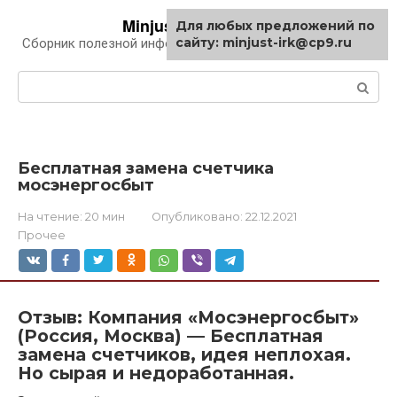
Перейти
Minjust-irk.ru
Для любых предложений по
к
сайту: minjust-irk@cp9.ru
Сборник полезной информации про автомобили
контенту
Поиск:
Бесплатная замена счетчика
мосэнергосбыт
На чтение:
20 мин
Опубликовано:
22.12.2021
Прочее
Отзыв: Компания «Мосэнергосбыт»
(Россия, Москва) — Бесплатная
замена счетчиков, идея неплохая.
Но сырая и недоработанная.