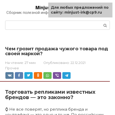
Перейти
Minjust-irk.ru
Для любых предложений по
к
сайту: minjust-irk@cp9.ru
Сборник полезной информации про автомобили
контенту
Поиск:
Чем грозит продажа чужого товара под
своей маркой?
На чтение:
27 мин
Опубликовано:
22.12.2021
Прочее
Торговать репликами известных
брендов — это законно?
⌚ Не все поверят, но реплика бренда и
контрафакт — это одно и то же. По российским