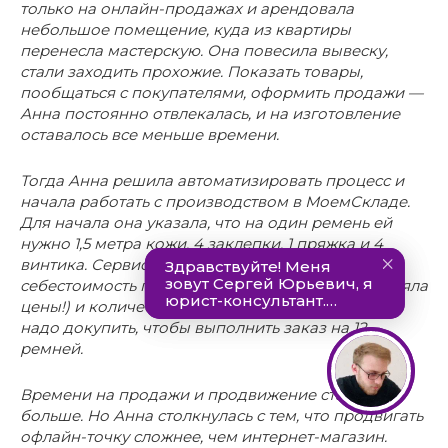
только на онлайн-продажах и арендовала
небольшое помещение, куда из квартиры
перенесла мастерскую. Она повесила вывеску,
стали заходить прохожие. Показать товары,
пообщаться с покупателями, оформить продажи —
Анна постоянно отвлекалась, и на изготовление
оставалось все меньше времени.
Тогда Анна решила автоматизировать процесс и
начала работать с производством в МоемСкладе.
Для начала она указала, что на один ремень ей
нужно 1,5 метра кожи, 4 заклепки, 1 пряжка и 4
винтика. Сервис автоматически посчитал
себестоимость готового ремня (Анна даже подняла
цены!) и количество кожи и фурнитуры, которое
надо докупить, чтобы выполнить заказ на 12
ремней.
Времени на продажи и продвижение стало
больше. Но Анна столкнулась с тем, что продвигать
офлайн-точку сложнее, чем интернет-магазин.