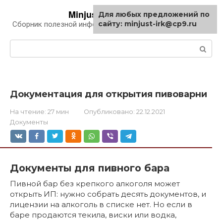
Перейти
Minjust-irk.ru
Для любых предложений по
к
сайту: minjust-irk@cp9.ru
Сборник полезной информации про автомобили
контенту
Поиск:
Документация для открытия пивоварни
На чтение:
27 мин
Опубликовано:
22.12.2021
Документы
Документы для пивного бара
Пивной бар без крепкого алкоголя может
открыть ИП: нужно собрать десять документов, и
лицензии на алкоголь в списке нет. Но если в
баре продаются текила, виски или водка,