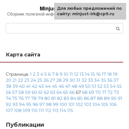
Перейти
Minjust-irk.ru
Для любых предложений по
к
сайту: minjust-irk@cp9.ru
Сборник полезной информации про автомобили
контенту
Поиск:
Карта сайта
Страница:
1
2
3
4
5
6
7
8
9
10
11
12
13
14
15
16
17
18
19
20
21
22
23
24
25
26
27
28
29
30
31
32
33
34
35
36
37
38
39
40
41
42
43
44
45
46
47
48
49
50
51
52
53
54
55
56
57
58
59
60
61
62
63
64
65
66
67
68
69
70
71
72
73
74
75
76
77
78
79
80
81
82
83
84
85
86
87
88
89
90
91
92
93
94
95
96
97
98
99
100
101
102
103
104
105
106
107
108
109
110
111
112
113
114
115
Публикации