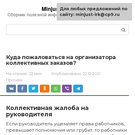
Перейти
Minjust-irk.ru
Для любых предложений по
к
сайту: minjust-irk@cp9.ru
Сборник полезной информации про автомобили
контенту
Поиск:
Куда пожаловаться на организатора
коллективных заказов?
На чтение:
22 мин
Опубликовано:
22.12.2021
Прочее
Коллективная жалоба на
руководителя
Если руководитель ущемляет права работников,
превышает полномочия или грубит, то работники