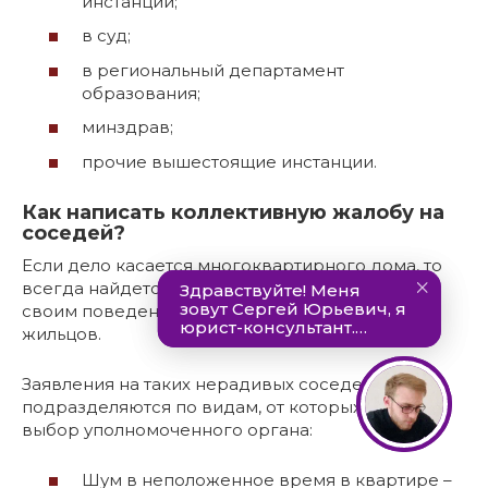
инстанции;
в суд;
в региональный департамент
образования;
минздрав;
прочие вышестоящие инстанции.
Как написать коллективную жалобу на
соседей?
Если дело касается многоквартирного дома, то
всегда найдется сосед, который испытывает
своим поведением и образом жизни терпение
жильцов.
Заявления на таких нерадивых соседей
подразделяются по видам, от которых зависит
выбор уполномоченного органа:
Шум в неположенное время в квартире –