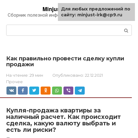
Перейти
Minjust-irk.ru
Для любых предложений по
к
сайту: minjust-irk@cp9.ru
Сборник полезной информации про автомобили
контенту
Поиск:
Как правильно провести сделку купли
продажи
На чтение:
29 мин
Опубликовано:
22.12.2021
Прочее
Купля-продажа квартиры за
наличный расчет. Как происходит
сделка, какую валюту выбрать и
есть ли риски?