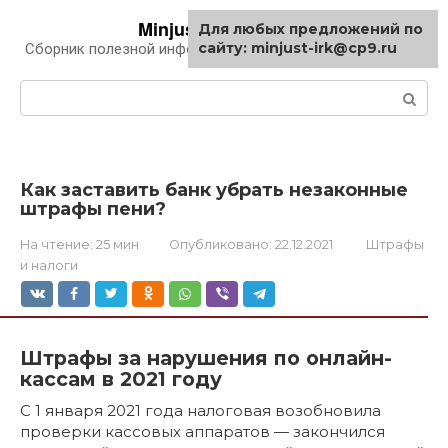
Перейти
Minjust-irk.ru
Для любых предложений по
к
сайту: minjust-irk@cp9.ru
Сборник полезной информации про автомобили
контенту
Поиск:
Как заставить банк убрать незаконные
штрафы пени?
На чтение:
25 мин
Опубликовано:
22.12.2021
Штрафы
и налоги
Штрафы за нарушения по онлайн-
кассам в 2021 году
С 1 января 2021 года налоговая возобновила
проверки кассовых аппаратов — закончился