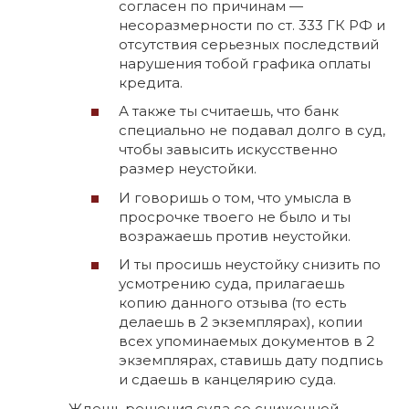
согласен по причинам —
несоразмерности по ст. 333 ГК РФ и
отсутствия серьезных последствий
нарушения тобой графика оплаты
кредита.
А также ты считаешь, что банк
специально не подавал долго в суд,
чтобы завысить искусственно
размер неустойки.
И говоришь о том, что умысла в
просрочке твоего не было и ты
возражаешь против неустойки.
И ты просишь неустойку снизить по
усмотрению суда, прилагаешь
копию данного отзыва (то есть
делаешь в 2 экземплярах), копии
всех упоминаемых документов в 2
экземплярах, ставишь дату подпись
и сдаешь в канцелярию суда.
Ждешь решения суда со сниженной