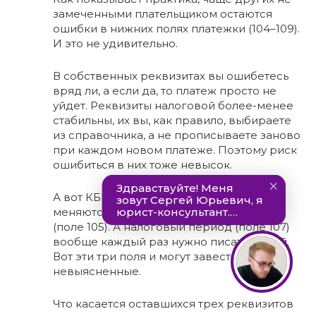
замеченными плательщиком остаются
ошибки в нижних полях платежки (104–109).
И это не удивительно.
В собственных реквизитах вы ошибетесь
вряд ли, а если да, то платеж просто не
уйдет. Реквизиты налоговой более-менее
стабильны, их вы, как правило, выбираете
из справочника, а не прописываете заново
при каждом новом платеже. Поэтому риск
ошибиться в них тоже невысок.
А вот КБК (поле 104) периодически
меняются. Ошибиться можно и в ОКТМО
(поле 105). А налоговый период (поле 107)
вообще каждый раз нужно писать новый.
Вот эти три поля и могут завести платеж в
невыясненные.
Что касается оставшихся трех реквизитов