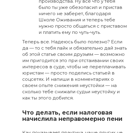
производства. Ну все что у тебя
было ты уже обезопасил и пристав
ничего не заберет, благодаря
Школе Оживания и теперь тебе
нужно просто общаться с приставом
и платить ему по чуть-чуть.
Теперь все. Надеюсь было полезно? Если
да — то с тебя лайк и обязательно дай знать
об этой статье своим друзьям — возможно
им пригодится это при отстаивании своих
интересов в суде, чтобы не переплачивать
юристам — просто поделись статьей в
соцсетях. И напиши в комментариях о
своем опыте снижения неустойки — на
сколько тебе снижали судьи неустойку и
как ты этого добился.
Что делать, если налоговая
начислила неправомерно пени
Как показывает практика, чаще других не