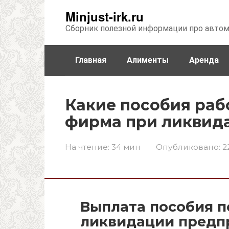
Перейти
Minjust-irk.ru
к
Сборник полезной информации про авто
контенту
Главная
Алименты
Аренда
Недвижимость
Прочее
Стра
Какие пособия раб
фирма при ликвид
На чтение:
34 мин
Опубликовано:
2
Выплата пособия п
ликвидации предпр