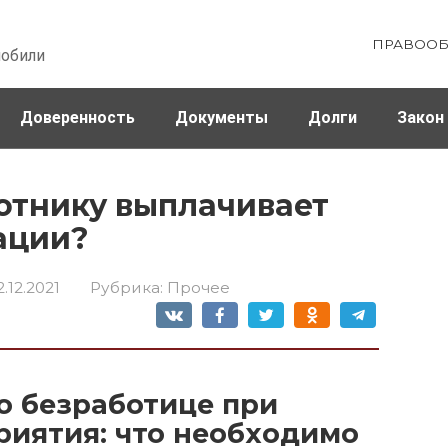
ПРАВООБ
мобили
Доверенность
Документы
Долги
Закон
ховка
Штрафы и налоги
отнику выплачивает
ации?
2.12.2021
Рубрика:
Прочее
о безработице при
иятия: что необходимо