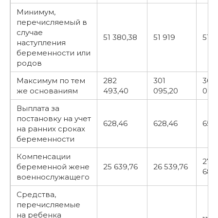
Минимум,
перечисляемый в
случае
51 380,38
51 919
51 9
наступления
беременности или
родов
Максимум по тем
282
301
301
же основаниям
493,40
095,20
095
Выплата за
постановку на учет
628,46
628,46
655
на ранних сроках
беременности
Компенсации
27
беременной жене
25 639,76
26 539,76
680
военнослужащего
Средства,
перечисляемые
на ребенка