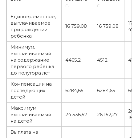
г.
г.
Единовременное,
выплачиваемое
17
16 759,08
16 759,08
при рождении
479
ребенка
Минимум,
выплачиваемый
на содержание
4465,2
4512
415
первого ребенка
до полутора лет
Компенсации на
последующих
6284,65
6284,65
655
детей
Максимум,
26
выплачиваемый
24 536,57
26 152,27
152,
на детей
Выплата на