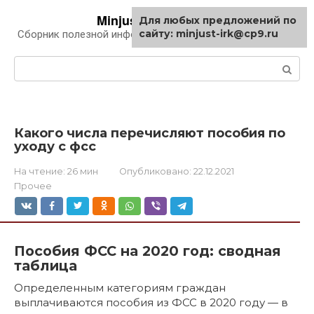
Перейти
Minjust-irk.ru
Для любых предложений по
к
сайту: minjust-irk@cp9.ru
Сборник полезной информации про автомобили
контенту
Поиск:
Какого числа перечисляют пособия по
уходу с фсс
На чтение:
26 мин
Опубликовано:
22.12.2021
Прочее
Пособия ФСС на 2020 год: сводная
таблица
Определенным категориям граждан
выплачиваются пособия из ФСС в 2020 году — в