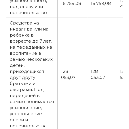
усыновленного,
17
16 759,08
16 759,08
под опеку или
479
попечительство
Средства на
инвалида или на
ребенка в
возрасте до 7 лет,
на переданных на
воспитание в
семью нескольких
детей,
приходящихся
128
128
133
друг другу
053,07
053,07
559
братьями и
сестрами. Под
передачей в
семью понимается
усыновление,
установление
опеки и
попечительства