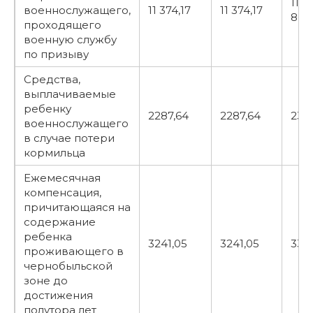
11
военнослужащего,
11 374,17
11 374,17
863
проходящего
военную службу
по призыву
Средства,
выплачиваемые
ребенку
2287,64
2287,64
2386
военнослужащего
в случае потери
кормильца
Ежемесячная
компенсация,
причитающаяся на
содержание
ребенка
3241,05
3241,05
338
проживающего в
чернобыльской
зоне до
достижения
полутора лет