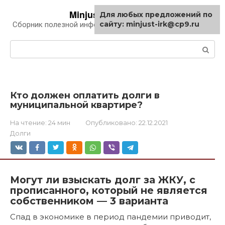
Перейти
Minjust-irk.ru
Для любых предложений по
к
сайту: minjust-irk@cp9.ru
Сборник полезной информации про автомобили
контенту
Поиск:
Кто должен оплатить долги в
муниципальной квартире?
На чтение:
24 мин
Опубликовано:
22.12.2021
Долги
Могут ли взыскать долг за ЖКУ, с
прописанного, который не является
собственником — 3 варианта
Спад в экономике в период пандемии приводит,