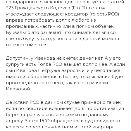
солидарного взыскания долга пользуется статьей
323 Гражданского Кодекса (ГК). Эта статья
утверждает следующее: кредитор (то есть РСО)
вправе потребовать долг с любого из
прописанных, частично или в полном объеме.
Буквально это означает, что снимать деньги со
счетов будут у того, у кого они в данный момент
на счёте имеются.
Допустим, у Иванова на счетах денег нет. А у его
супруги есть. Тогда РСО взыщет долг с нее. А если
сын Иванова Петр уже взрослый, и у него также
имеются сбережения в банке, то взыскание будет
произведено как с него, так и с его мачехи
Ивановой.
Действия РСО в данном случае примерно такие:
если по квартире возникает долг, то организация
берет справку о составе семьи по данному
адресу. Затем РСО обращается в суд солидарно
ко всем совершеннолетним из этой квартиры.