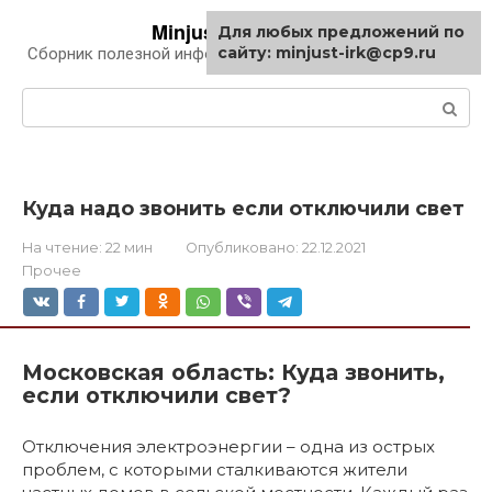
Перейти
Minjust-irk.ru
Для любых предложений по
к
сайту: minjust-irk@cp9.ru
Сборник полезной информации про автомобили
контенту
Поиск:
Куда надо звонить если отключили свет
На чтение:
22 мин
Опубликовано:
22.12.2021
Прочее
Московская область: Куда звонить,
если отключили свет?
Отключения электроэнергии – одна из острых
проблем, с которыми сталкиваются жители