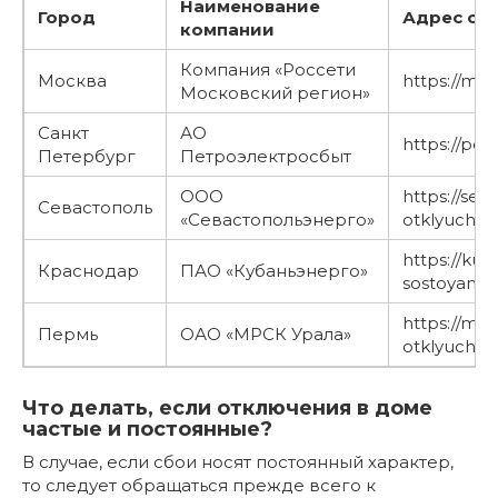
Наименование
Город
Адрес са
компании
Компания «Россети
Москва
https://moe
Московский регион»
Санкт
АО
https://pes.
Петербург
Петроэлектросбыт
ООО
https://sev
Севастополь
«Севастопольэнерго»
otklyuchen
https://ku
Краснодар
ПАО «Кубаньэнерго»
sostoyanie
https://mrs
Пермь
ОАО «МРСК Урала»
otklyuchen
Что делать, если отключения в доме
частые и постоянные?
В случае, если сбои носят постоянный характер,
то следует обращаться прежде всего к