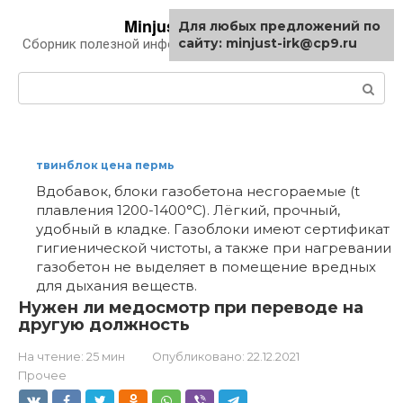
Перейти
Minjust-irk.ru
Для любых предложений по
к
сайту: minjust-irk@cp9.ru
Сборник полезной информации про автомобили
контенту
Поиск:
твинблок цена пермь
Вдобавок, блоки газобетона несгораемые (t
плавления 1200-1400°С). Лёгкий, прочный,
удобный в кладке. Газоблоки имеют сертификат
гигиенической чистоты, а также при нагревании
газобетон не выделяет в помещение вредных
для дыхания веществ.
Нужен ли медосмотр при переводе на
другую должность
На чтение:
25 мин
Опубликовано:
22.12.2021
Прочее