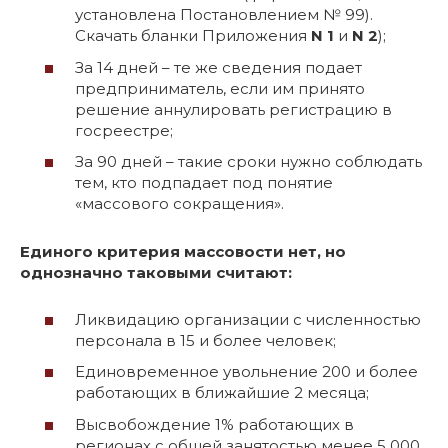
установлена Постановлением № 99).
Скачать бланки Приложения
N 1
и
N 2
);
За 14 дней – те же сведения подает
предприниматель, если им принято
решение аннулировать регистрацию в
госреестре;
За 90 дней – такие сроки нужно соблюдать
тем, кто подпадает под понятие
«массового сокращения».
Единого критерия массовости нет, но
однозначно таковыми считают:
Ликвидацию организации с численностью
персонала в 15 и более человек;
Единовременное увольнение 200 и более
работающих в ближайшие 2 месяца;
Высвобождение 1% работающих в
регионах с общей занятостью менее 5 000