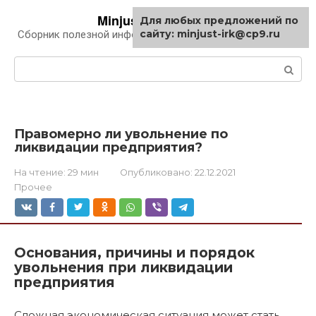
Перейти
Minjust-irk.ru
Для любых предложений по
к
сайту: minjust-irk@cp9.ru
Сборник полезной информации про автомобили
контенту
Поиск:
Правомерно ли увольнение по
ликвидации предприятия?
На чтение:
29 мин
Опубликовано:
22.12.2021
Прочее
Основания, причины и порядок
увольнения при ликвидации
предприятия
Сложная экономическая ситуация может стать