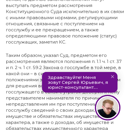
выступать предметом рассмотрения
Конституционного Суда исключительно в их связи
с иными правовыми нормами, регулирующими
отношения, связанные с поступлением на
госслужбу и ее прекращением, а также
определяющими правовое положение (статус)
госслужащих, заметил КС.
Таким образом, указал Суд, предметом его
рассмотрения являются положения п. 1.1 ч. 1 ст. 37
и п. 2 ч. 1 ст. 59.2 Закона о госслужбе в той мере, в
какой они – в системной связи с иными
положениями этого закона – служат основанием
для решения вопроса об увольнении
госслужащего в связи с утратой доверия к нему
представителем нанимателя по причине
непредставления им при поступлении на
госслужбу сведений о своих доходах, об
имуществе и обязательствах имущественного
характера, а также о доходах, об имуществе и
обязательствах имущественного характера