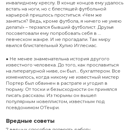
инвалидному креслу. В конце концов ему удалось
встать на ноги, но с блестящей футбольной
карьерой пришлось проститься. «Чем же
заняться? Ведь, кроме футбола, я ничего не умею
делать!» – терзался бывший футболист. Друзья
посоветовали ему попробовать себя в …
певческом жанре. И не прогадали. Так миру
явился блистательный Хулио Иглесиас.
● Не менее знаменательна история другого
известного человека. До того, как прославиться
на литературной ниве, он был… бухгалтером. Все
изменилось, когда никому не известный мистер
Портер был обвинен в растрате и угодил в
тюрьму. От тоски и безысходности он принялся
писать рассказы. Из тюрьмы он вышел
популярным новеллистом, известным под
псевдонимом О’Генри.
Вредные советы
7 верных способов потерять работу