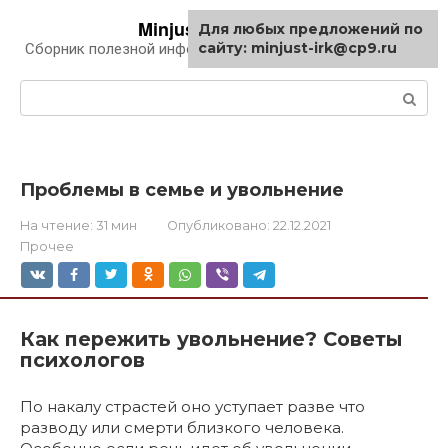
Перейти
Minjust-irk.ru
Для любых предложений по
к
сайту: minjust-irk@cp9.ru
Сборник полезной информации про автомобили
контенту
Поиск:
Проблемы в семье и увольнение
На чтение:
31 мин
Опубликовано:
22.12.2021
Прочее
Как пережить увольнение? Советы
психологов
По накалу страстей оно уступает разве что
разводу или смерти близкого человека.