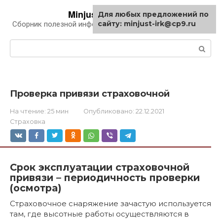
Перейти
Minjust-irk.ru
Для любых предложений по
к
сайту: minjust-irk@cp9.ru
Сборник полезной информации про автомобили
контенту
Поиск:
Проверка привязи страховочной
На чтение:
25 мин
Опубликовано:
22.12.2021
Страховка
Срок эксплуатации страховочной
привязи – периодичность проверки
(осмотра)
Страховочное снаряжение зачастую используется
там, где высотные работы осуществляются в