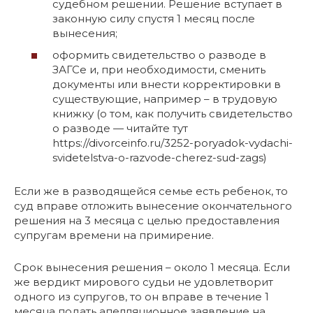
судебном решении. Решение вступает в
законную силу спустя 1 месяц после
вынесения;
оформить свидетельство о разводе в
ЗАГСе и, при необходимости, сменить
документы или внести корректировки в
существующие, например – в трудовую
книжку (о том, как получить свидетельство
о разводе — читайте тут
https://divorceinfo.ru/3252-poryadok-vydachi-
svidetelstva-o-razvode-cherez-sud-zags)
Если же в разводящейся семье есть ребенок, то
суд вправе отложить вынесение окончательного
решения на 3 месяца с целью предоставления
супругам времени на примирение.
Срок вынесения решения – около 1 месяца. Если
же вердикт мирового судьи не удовлетворит
одного из супругов, то он вправе в течение 1
месяца подать апелляционное заявление на