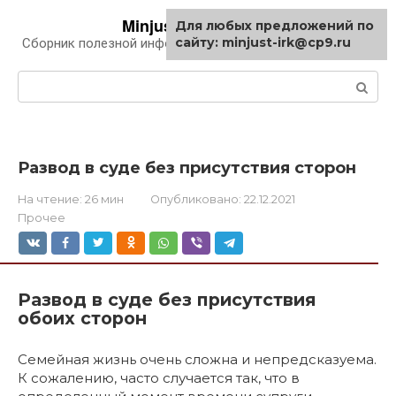
Перейти
Minjust-irk.ru
Для любых предложений по
к
сайту: minjust-irk@cp9.ru
Сборник полезной информации про автомобили
контенту
Поиск:
Развод в суде без присутствия сторон
На чтение:
26 мин
Опубликовано:
22.12.2021
Прочее
Развод в суде без присутствия
обоих сторон
Семейная жизнь очень сложна и непредсказуема.
К сожалению, часто случается так, что в